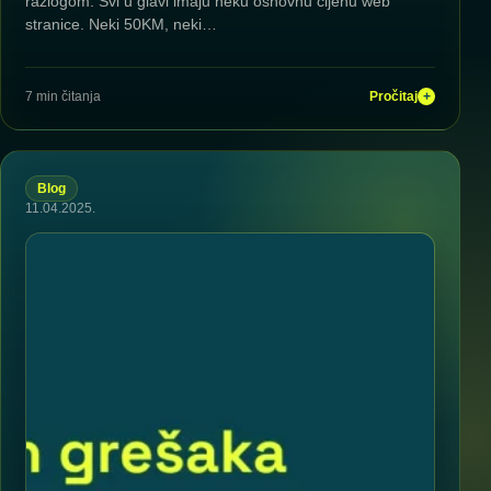
razlogom. Svi u glavi imaju neku osnovnu cijenu web
stranice. Neki 50KM, neki…
7 min čitanja
Pročitaj
+
Blog
11.04.2025.