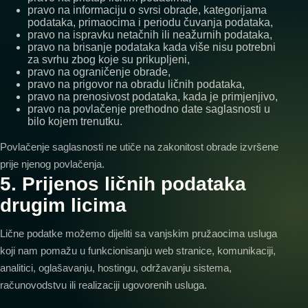
pravo na informaciju o svrsi obrade, kategorijama
podataka, primaocima i periodu čuvanja podataka,
pravo na ispravku netačnih ili neažurnih podataka,
pravo na brisanje podataka kada više nisu potrebni
za svrhu zbog koje su prikupljeni,
pravo na ograničenje obrade,
pravo na prigovor na obradu ličnih podataka,
pravo na prenosivost podataka, kada je primjenjivo,
pravo na povlačenje prethodno date saglasnosti u
bilo kojem trenutku.
Povlačenje saglasnosti ne utiče na zakonitost obrade izvršene
prije njenog povlačenja.
5. Prijenos ličnih podataka
drugim licima
Lične podatke možemo dijeliti sa vanjskim pružaocima usluga
koji nam pomažu u funkcionisanju web stranice, komunikaciji,
analitici, oglašavanju, hostingu, održavanju sistema,
računovodstvu ili realizaciji ugovorenih usluga.