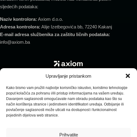
sljedećih podataka:
Naziv kontrolora:
Axiom d.o.o.
Adresa kontrolora:
Alije Izetbegovića bb, 72240 Kakanj
E-mail adresa službenika za zaštitu ličnih podataka:
info@axiom.ba
Upravljanje pristankom
Politika privatnosti
Politika kolačića
Izjava o odricanju od odgovornosti
Opći uslovi poslovanja
Kako bismo vam pružili najbolje korisničko iskustvo, koristimo tehnologije
poput kolačića za pohranu i/ili pristup informacijama na vašem uređaju.
Davanjem saglasnosti omogućavate nam obradu podataka kao što su
način korištenja stranice i jedinstveni identifikatori uređaja. Odbijanje ili
povlačenje saglasnosti može uticati na dostupnost i funkcionalnost
pojedinih dijelova web stranice.
© 2026 Axiom. Sva prava zadržana.
Radimo sa klijentima širom svijeta
Prihvatite