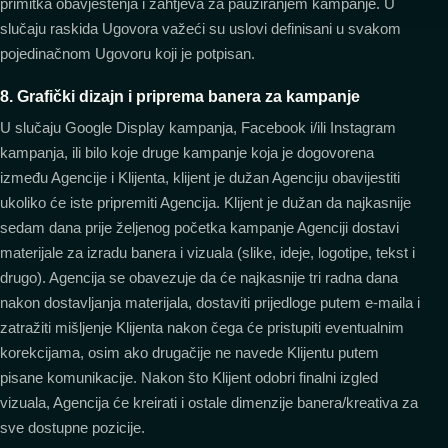
primitka obavještenja i zahtjeva za pauziranjem kampanje. U
slučaju raskida Ugovora važeći su uslovi definisani u svakom
pojedinačnom Ugovoru koji je potpisan.
8. Grafički dizajn i priprema banera za kampanje
U slučaju Google Display kampanja, Facebook i/ili Instagram
kampanja, ili bilo koje druge kampanje koja je dogovorena
između Agencije i Klijenta, klijent je dužan Agenciju obavijestiti
ukoliko će iste pripremiti Agencija. Klijent je dužan da najkasnije
sedam dana prije željenog početka kampanje Agenciji dostavi
materijale za izradu banera i vizuala (slike, ideje, logotipe, tekst i
drugo). Agencija se obavezuje da će najkasnije tri radna dana
nakon dostavljanja materijala, dostaviti prijedloge putem e-maila i
zatražiti mišljenje Klijenta nakon čega će pristupiti eventualnim
korekcijama, osim ako drugačije ne navede Klijentu putem
pisane komunikacije. Nakon što Klijent odobri finalni izgled
vizuala, Agencija će kreirati i ostale dimenzije banera/kreativa za
sve dostupne pozicije.