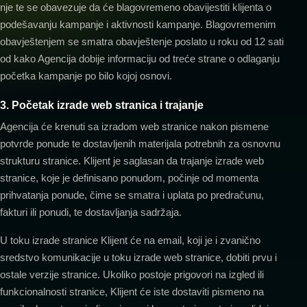
nje te se obavezuje da će blagovremeno obavijestiti klijenta o
podešavanju kampanje i aktivnosti kampanje. Blagovremenim
obavještenjem se smatra obavještenje poslato u roku od 12 sati
od kako Agencija dobije informaciju od treće strane o odlaganju
početka kampanje po bilo kojoj osnovi.
3. Početak izrade web stranica i trajanje
Agencija će krenuti sa izradom web stranice nakon pismene
potvrde ponude te dostavljenih materijala potrebnih za osnovnu
strukturu stranice. Klijent je saglasan da trajanje izrade web
stranice, koje je definisano ponudom, počinje od momenta
prihvatanja ponude, čime se smatra i uplata po predračunu,
fakturi ili ponudi, te dostavljanja sadržaja.
U toku izrade stranice Klijent će na email, koji je i zvanično
sredstvo komunikacije u toku izrade web stranice, dobiti prvu i
ostale verzije stranice. Ukoliko postoje prigovori na izgled ili
funkcionalnosti stranice, Klijent će iste dostaviti pismeno na