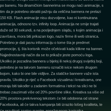
po baneru. Na dinamičkim bannerima se mogu naći animacije, s
tim da je potrebno obratiti pažnju da veličina bannera ne prelazi
150 KB. Flash animacije nisu dozvoljene, kao ni kontinuirana
animacija, odnosno tzv. infinity loop. Animacija ne smije trajati
duže od 30 sekundi, a na posljednjem slajdu, s kojim animacija i
završava, mora biti prikazan logo, naziv firme ili web stranica.
Potrebno je dati jasnu informaciju o tome šta je predmet
promocije, tj. šta korisnik može očekivati kada klikne na banner.
Najjednostavniji način da se to prikaže jeste pomoću loga.
Ukoliko je pozadina bannera u bijeloj ili nekoj drugoj svijetloj boji,
potrebno je na takvom banneru označiti ivice nekom drugom
bojom, kako bi one bile vidljive. Za statičke bannere važe ista
pravila. Ukoliko je riječ o Facebook vizualima i kreativama, one
moraju biti također u zadanim formatima i tekst na slici ne bi
trebao zauzimati više od 20% površine slike. Kreativa sa više od
20% prostora prekrivenog tekstom će biti odobrena od strane
Facebooka, ali će takva kampanja biti izrazito lošeg kvaliteta, te
će rezultirati znatno manjim angažmanom korisnika.