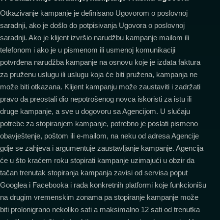
Otkazivanje kampanje je definisano Ugovorom o poslovnoj
saradnji, ako je došlo do potpisivanja Ugovora o poslovnoj
saradnji. Ako je klijent izvršio narudžbu kampanje mailom ili
telefonom i ako je u pismenom ili usmenoj komunikaciji
potvrđena narudžba kampanje na osnovu koje je izdata faktura
za pruženu uslugu ili uslugu koja će biti pružena, kampanja ne
može biti otkazana. Klijent kampanju može zaustaviti i zadržati
pravo da preostali dio nepotrošenog novca iskoristi za istu ili
druge kampanje, a sve u dogovoru sa Agencijom. U slučaju
potrebe za stopiranjem kampanje, potrebno je poslati pismeno
obavještenje, poštom ili e-mailom, na neku od adresa Agencije
gdje se zahjeva i argumentuje zaustavljanje kampanje. Agencija
će u što kraćem roku stopirati kampanje uzimajući u obzir da
tačan trenutak stopiranja kampanja zavisi od servisa poput
Googlea i Facebooka i rada konkretnih platformi koje funkcionišu
na drugim vremenskim zonama pa stopiranje kampanje može
biti prolonigrano nekoliko sati a maksimalno 12 sati od trenutka