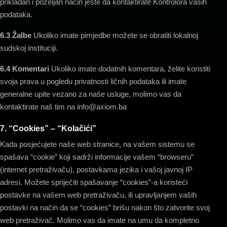
prikladan i poželjan način jeste da kontaktirate Kontrolora vaših
podataka.
6.3 Žalbe
Ukoliko imate pimjedbe možete se obratiti lokalnoj
sudskoj instituciji.
6.4 Komentari
Ukoliko imate dodatnih komentara, želite koristiti
svoja prava u pogledu privatnosti ličnih podataka ili imate
generalne upite vezano za naše usluge, molimo vas da
kontaktirate naš tim na info@axiom.ba
7. “Cookies” – “Kolačići”
Kada posjećujete naše web stranice, na vašem sistemu se
spašava “cookie” koji sadrži informacije vašem “browseru”
(internet pretraživaču), postavkama jezika i vašoj javnoj IP
adresi. Možete spriječiti spašavanje “cookies”-a koristeći
postavke na vašem web pretraživaču, ili upravljanjem vaših
postavki na način da se “cookies” brišu nakon što zatvorite svoj
web pretraživač. Molimo vas da imate na umu da kompletno