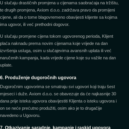
U slučaju drastičnih promjena u cijenama saobraćaja na tržištu,
te drugih promjena, Axiom d.o.o. zadržava pravo da promijeni
cijene, ali da o tome blagovremeno obavijesti klijente sa kojima
ima ugovor, ili već prethodni dogovor.
U slučaju promjene cijena tokom ugovorenog perioda, Klijent
plaća naknadu prema novim cijenama koje vrijede na dan
izvršenja usluga, osim u slučajevima avansnih uplata ili već
naručenih kampanja, kada vrijede cijene koje su važile na dan
uplate.
6. Produženje dugoročnih ugovora
Dugoročnim ugovorima se smatraju svi ugovori koji traju šest
mjeseci i duže. Axiom d.o.o. se obavezuje da će najkasnije 30
dana prije isteka ugovora obavijestiti Klijenta o isteku ugovora i
on se neće prećutno produžiti, osim ako je to drugačije
navedeno u Ugovoru.
7. Otkazivanje saradnje, kampanje i raskid ugovora