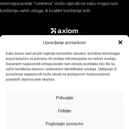
onemogućavanje “cookiesa” može utjecati na vašu mogućnost
korištenja naših usluga, ili kvalitet korištenja istih.
Upravljanje pristankom
Politika privatnosti
Politika kolačića
Izjava o odricanju od odgovornosti
Opći uslovi poslovanja
Kako bismo vam pružili najbolje korisničko iskustvo, koristimo tehnologije
poput kolačića za pohranu i/ili pristup informacijama na vašem uređaju.
Davanjem saglasnosti omogućavate nam obradu podataka kao što su
način korištenja stranice i jedinstveni identifikatori uređaja. Odbijanje ili
povlačenje saglasnosti može uticati na dostupnost i funkcionalnost
pojedinih dijelova web stranice.
© 2026 Axiom. Sva prava zadržana.
Radimo sa klijentima širom svijeta
Prihvatite
Odbijte
Pogledajte postavke