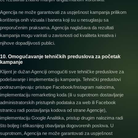
Agencija ne može garantovati za uspješnost kampanja prilikom
korištenja onih vizuala i banera koji su u nesuglasju sa
preporučenim praksama. Agencija naglašava da rezultati
kampanja mogu varirati u zavisnosti od kvaliteta kreativa i
njihove dopadljivosti publici.
10. Omogućavanje tehničkih preduslova za početak
kampanje
Klijent je dužan Agenciji omogućiti sve tehničke preduslove za
podešavanje i implementaciju kampanja. Tehnički preduslovi
podrazumijevaju: pristupe Facebook/Instagram nalozima,
implementaciju remarketing koda (ili u suprotnom dostavljanje
administratorskih pristupnih podataka za web ili Facebook
stranicu radi postavljanja kodova od strane Agencije),
implementaciju Google Analitika, pristup drugim nalozima radi
što boljeg i efikasnijeg obavljanja dogovorenih poslova. U
suprotnom, Agencija ne može garantovati za uspješnost