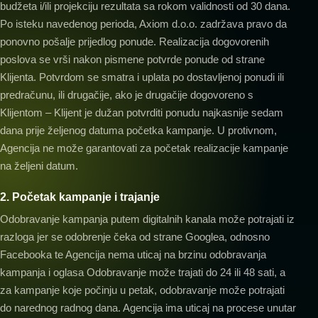
budžeta i/ili projekciju rezultata sa rokom validnosti od 30 dana.
Po isteku navedenog perioda, Axiom d.o.o. zadržava pravo da
ponovno pošalje prijedlog ponude. Realizacija dogovorenih
poslova se vrši nakon pismene potvrde ponude od strane
Klijenta. Potvrdom se smatra i uplata po dostavljenoj ponudi ili
predračunu, ili drugačije, ako je drugačije dogovoreno s
Klijentom – Klijent je dužan potvrditi ponudu najkasnije sedam
dana prije željenog datuma početka kampanje. U protivnom,
Agencija ne može garantovati za početak realizacije kampanje
na željeni datum.
2. Početak kampanje i trajanje
Odobravanje kampanja putem digitalnih kanala može potrajati iz
razloga jer se odobrenje čeka od strane Googlea, odnosno
Facebooka te Agencija nema uticaj na brzinu odobravanja
kampanja i oglasa Odobravanje može trajati do 24 ili 48 sati, a
za kampanje koje počinju u petak, odobravanje može potrajati
do narednog radnog dana. Agencija ima uticaj na procese unutar