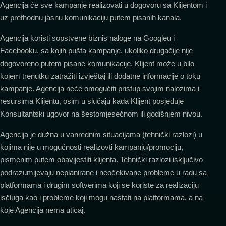
Agencija će sve kampanje realizovati u dogovoru sa Klijentom i
uz prethodnu jasnu komunikaciju putem pisanih kanala.
Agencija koristi sopstvene biznis naloge na Googleu i
Facebooku, sa kojih pušta kampanje, ukoliko drugačije nije
dogovoreno putem pisane komunikacije. Klijent može u bilo
kojem trenutku zatražiti izvještaj ili dodatne informacije o toku
kampanje. Agencija neće omogućiti pristup svojim nalozima i
resursima Klijentu, osim u slučaju kada Klijent posjeduje
Konsultantski ugovor na šestomjesečnom ili godišnjem nivou.
Agencija je dužna u vanrednim situacijama (tehnički razlozi) u
kojima nije u mogućnosti realizovti kampanju/promociju,
pismenim putem obavijestiti klijenta. Tehnički razlozi isključivo
podrazumijevaju neplanirane i neočekivane probleme u radu sa
platformama i drugim softverima koji se koriste za realizaciju
isčluga kao i probleme koji mogu nastati na platformama, a na
koje Agencija nema uticaj.