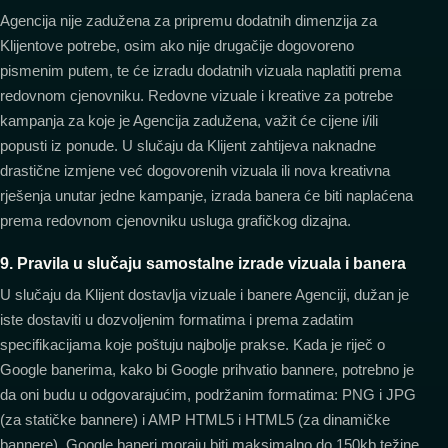
Agencija nije zadužena za pripremu dodatnih dimenzija za
Klijentove potrebe, osim ako nije drugačije dogovoreno
pismenim putem, te će izradu dodatnih vizuala naplatiti prema
redovnom cjenovniku. Redovne vizuale i kreative za potrebe
kampanja za koje je Agencija zadužena, važit će cijene i/ili
popusti iz ponude. U slučaju da Klijent zahtijeva naknadne
drastične izmjene već dogovorenih vizuala ili nova kreativna
rješenja unutar jedne kampanje, izrada banera će biti naplaćena
prema redovnom cjenovniku usluga grafičkog dizajna.
9. Pravila u slučaju samostalne izrade vizuala i banera
U slučaju da Klijent dostavlja vizuale i banere Agenciji, dužan je
iste dostaviti u dozvoljenim formatima i prema zadatim
specifikacijama koje poštuju najbolje prakse. Kada je riječ o
Google banerima, kako bi Google prihvatio bannere, potrebno je
da oni budu u odgovarajućim, podržanim formatima: PNG i JPG
(za statičke bannere) i AMP HTML5 i HTML5 (za dinamičke
bannere). Google baneri moraju biti maksimalno do 150kb težine