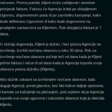
računom. Prema potrebi, klijent može zahtijevati i skeniran
primjerak fakture. Fakturu će Agencija izdati po sklopljenom
Ugovoru, dogovorenom poslu ili po završetku kampanje, kako
bude definisano Ugovorom ili kako bude dogovoreno na
prodajnim sastancima sa Klijentom. Rok dospijeća fakture je 7
dana.
U slučaju dugovanja, Klijent je dužan, i bez poziva Agencije na
izvršenje, izvršiti novčanu obavezu u roku 30 dana. Rok za
izvršenje novčane obaveze počinje teći od dana kada je Klijent
primio fakturu i račun ili od dana kada je Agencija ispunila svoje
obaveze prema dužniku (Klijentu).
Ako dužnik zakasni sa izvršenjem novčane obaveze, tada
duguje Agenciji, pored glavnice, bez bilo kakve daljnje opomene,
i kamate za kašnjenje sa plaćanjem, pod uvjetom da je Agencija
ispunila sve svoje ugovorne i zakonske obaveze koje je obećala
klijentu.