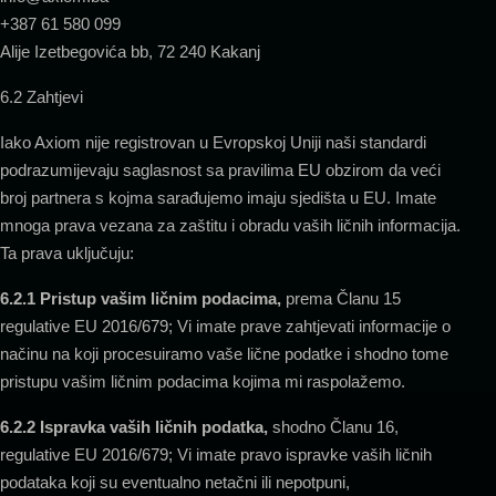
+387 61 580 099
Alije Izetbegovića bb, 72 240 Kakanj
6.2 Zahtjevi
Iako Axiom nije registrovan u Evropskoj Uniji naši standardi
podrazumijevaju saglasnost sa pravilima EU obzirom da veći
broj partnera s kojma sarađujemo imaju sjedišta u EU. Imate
mnoga prava vezana za zaštitu i obradu vaših ličnih informacija.
Ta prava uključuju:
6.2.1 Pristup vašim ličnim podacima,
prema Članu 15
regulative EU 2016/679; Vi imate prave zahtjevati informacije o
načinu na koji procesuiramo vaše lične podatke i shodno tome
pristupu vašim ličnim podacima kojima mi raspolažemo.
6.2.2 Ispravka vaših ličnih podatka,
shodno Članu 16,
regulative EU 2016/679; Vi imate pravo ispravke vaših ličnih
podataka koji su eventualno netačni ili nepotpuni,