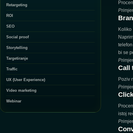
Procena
Retargeting
Primjer
ROI
Bran
SEO
Koliko 
Naprimj
Social proof
telefo
Storytelling
bi se 
Targetiranje
Primje
Call 
Traffic
Poziv n
UX (User Experience)
Primje
Video marketing
Clic
Webinar
Procena
istoj r
Primje
Conv