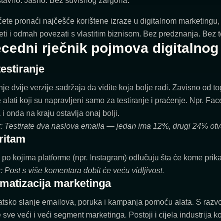
tavno. Jasno. Bez suvišnog žargona.
ćete pronaći najčešće korištene izraze u digitalnom marketingu,
ti i odmah povezati s vlastitim biznisom. Bez predznanja. Bez 
cedni rječnik pojmova digitalnog
estiranje
nje dvije verzije sadržaja da vidite koja bolje radi. Zavisno od to
 alati koji su napravljeni samo za testiranje i praćenje. Npr. Fa
 i onda na kraju ostavlja onaj bolji.
r: Testirate dva naslova emaila — jedan ima 12%, drugi 24% otv
ritam
 po kojima platforme (npr. Instagram) odlučuju šta će kome prika
: Post s više komentara dobit će veću vidljivost.
matizacija marketinga
tsko slanje emailova, poruka i kampanja pomoću alata. S razvo
 sve veći i veći segment marketinga. Postoji i cijela industrija koj