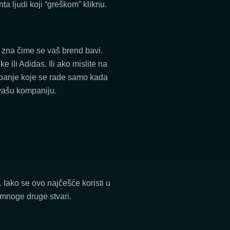
nta ljudi koji “greškom” kliknu.
di zna čime se vaš brend bavi.
 ili Adidas. Ili ako mislite na
mpanje koje se rade samo kada
 vašu kompaniju.
. Iako se ovo najčešće koristi u
 mnoge druge stvari.