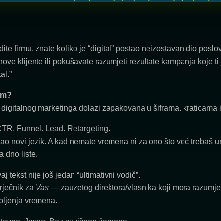
ite firmu, znate koliko je “digital” postao neizostavan dio poslo
 nove klijente ili pokušavate razumjeti rezultate kampanja koje t
tal.”
em?
digitalnog marketinga dolazi zapakovana u šiframa, kraticama i 
TR. Funnel. Lead. Retargeting.
kao novi jezik. A kad nemate vremena ni za ono što već trebaš 
 dno liste.
aj tekst nije još jedan “ultimativni vodič”.
 rječnik za
Vas
— zauzetog direktora/vlasnika koji mora razumjeti
bljenja vremena.