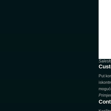
Salesf
Cust
Put kor
iskontr
moguće 
Primje
Cont