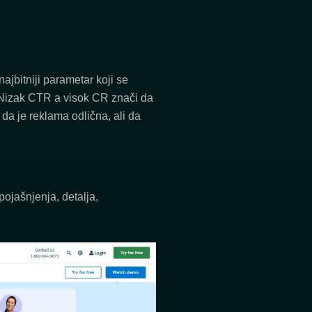
ajbitniji parametar koji se
. Nizak CTR a visok CR znači da
da je reklama odlična, ali da
pojašnjenja, detalja,