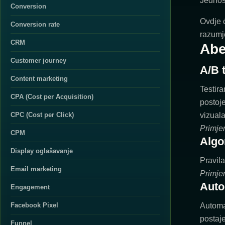
Jednos
Conversion
Ovdje 
Conversion rate
razumje
CRM
Abe
Customer journey
A/B t
Content marketing
Testira
CPA (Cost per Acquisition)
postoje
CPC (Cost per Click)
vizuala
Primje
CPM
Algo
Display oglašavanje
Pravila
Email marketing
Primjer
Auto
Engagement
Facebook Pixel
Automa
postaje
Funnel