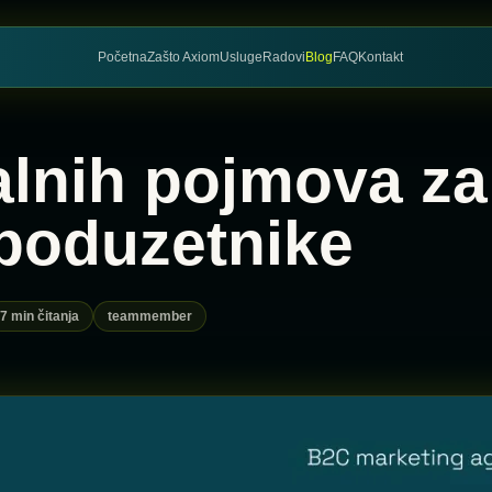
Početna
Zašto Axiom
Usluge
Radovi
Blog
FAQ
Kontakt
talnih pojmova za
poduzetnike
7 min čitanja
teammember