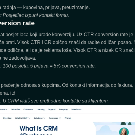
a radnja — kupovina, prijava, preuzimanje.
: Posjetilac ispuni kontakt formu.
ersion rate
t posjetilaca koji urade konverziju. Uz CTR conversion rate je n
će prati. Visok CTR i CR obično znači da radite odličan posao
da odlična, ali da je reklama loša. Visok CTR a nizak CR znači 
 ne zadovoljava.
: 100 posjeta, 5 prijava = 5% conversion rate.
 praćenje odnosa s kupcima. Od kontakt informacija do faktura, 
na, itd.
r: U CRM vidiš sve prethodne kontakte sa klijentom.