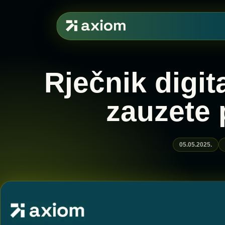
Rječnik digi
zauzete 
05.05.2025.