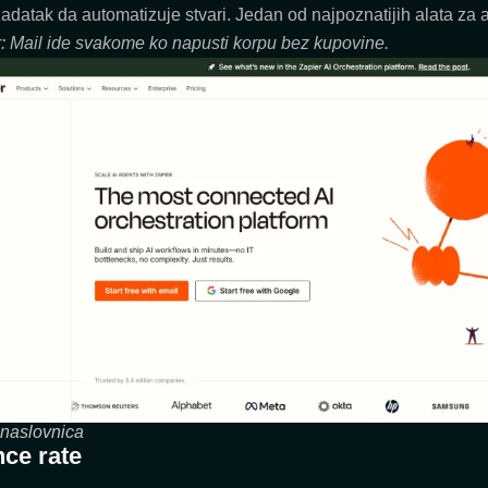
zadatak da automatizuje stvari. Jedan od najpoznatijih alata za 
r: Mail ide svakome ko napusti korpu bez kupovine.
 naslovnica
ce rate