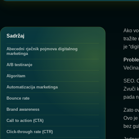
Ako vod
Sadržaj
tražite
je “digi
Abecedni rječnik pojmova digitalnog
marketinga
Probl
A/B testiranje
Većina 
Algoritam
SEO. C
Automatizacija marketinga
Zvuči 
pada na
Bounce rate
Brand awareness
Zato ov
Ovo je
Call to action (CTA)
bez gu
Click-through rate (CTR)