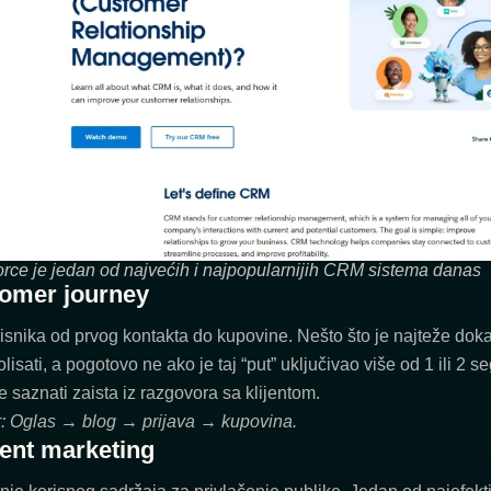
orce je jedan od najvećih i najpopularnijih CRM sistema danas
omer journey
isnika od prvog kontakta do kupovine. Nešto što je najteže doka
olisati, a pogotovo ne ako je taj “put” uključivao više od 1 ili 2 
saznati zaista iz razgovora sa klijentom.
r: Oglas → blog → prijava → kupovina.
ent marketing