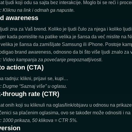
t ljudi koji odu sa sajta bez interakcije. Moglo bi se reći i proce
: Kliknu na link i odmah ga napuste.
d awareness
ljudi zna za Vaš brend. Koliko je ljudi čulo za njega i koliko lju
er kada pomislite na patike velika je šansa da već mislite na Nike
n velika je šansa da zamišljate Samsung ili iPhone. Postoje ka
podigao brand awareness, odnosno da bi što više ljudi znalo za
r: Video kampanja za povećanje prepoznatljivosti.
to action (CTA)
a radnju: klikni, prijavi se, kupi…
r: Dugme “Saznaj više” u oglasu.
k-through rate (CTR)
t onih koji su kliknuli na oglas/link/objavu u odnosu na prikaze
ečenici sa plaćenim oglasima, ovo se također može odnositi i na
r: 1000 prikaza, 50 klikova = CTR 5%.
ersion