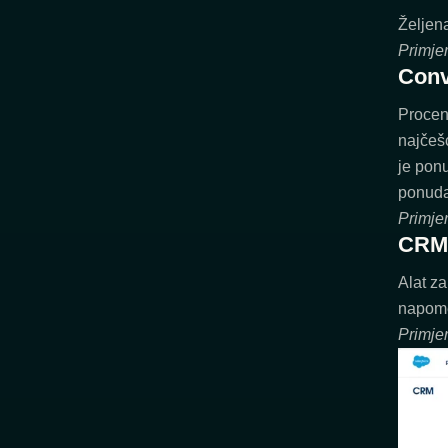
Željen
Primjer
Conv
Procena
najčeš
je ponu
ponuda
Primjer
CRM
Alat za
napome
Primje