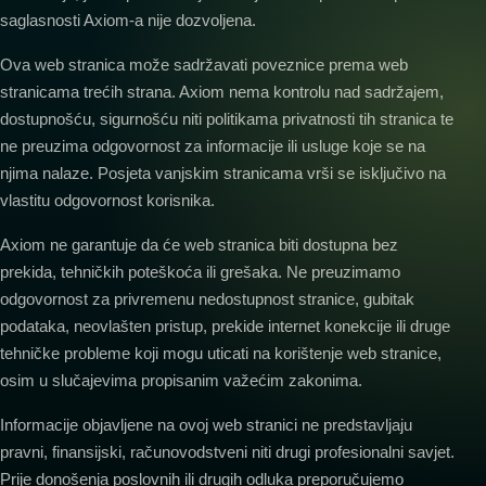
saglasnosti Axiom-a nije dozvoljena.
Ova web stranica može sadržavati poveznice prema web
stranicama trećih strana. Axiom nema kontrolu nad sadržajem,
dostupnošću, sigurnošću niti politikama privatnosti tih stranica te
ne preuzima odgovornost za informacije ili usluge koje se na
njima nalaze. Posjeta vanjskim stranicama vrši se isključivo na
vlastitu odgovornost korisnika.
Axiom ne garantuje da će web stranica biti dostupna bez
prekida, tehničkih poteškoća ili grešaka. Ne preuzimamo
odgovornost za privremenu nedostupnost stranice, gubitak
podataka, neovlašten pristup, prekide internet konekcije ili druge
tehničke probleme koji mogu uticati na korištenje web stranice,
osim u slučajevima propisanim važećim zakonima.
Informacije objavljene na ovoj web stranici ne predstavljaju
pravni, finansijski, računovodstveni niti drugi profesionalni savjet.
Prije donošenja poslovnih ili drugih odluka preporučujemo