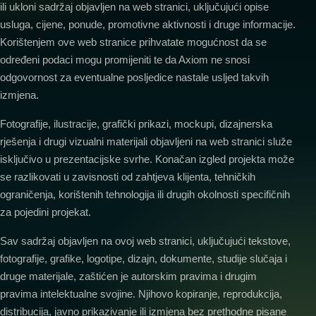
ili ukloni sadržaj objavljen na web stranici, uključujući opise
usluga, cijene, ponude, promotivne aktivnosti i druge informacije.
Korištenjem ove web stranice prihvatate mogućnost da se
određeni podaci mogu promijeniti te da Axiom ne snosi
odgovornost za eventualne posljedice nastale usljed takvih
izmjena.
Fotografije, ilustracije, grafički prikazi, mockupi, dizajnerska
rješenja i drugi vizualni materijali objavljeni na web stranici služe
isključivo u prezentacijske svrhe. Konačan izgled projekta može
se razlikovati u zavisnosti od zahtjeva klijenta, tehničkih
ograničenja, korištenih tehnologija ili drugih okolnosti specifičnih
za pojedini projekat.
Sav sadržaj objavljen na ovoj web stranici, uključujući tekstove,
fotografije, grafike, logotipe, dizajn, dokumente, studije slučaja i
druge materijale, zaštićen je autorskim pravima i drugim
pravima intelektualne svojine. Njihovo kopiranje, reprodukcija,
distribucija, javno prikazivanje ili izmjena bez prethodne pisane