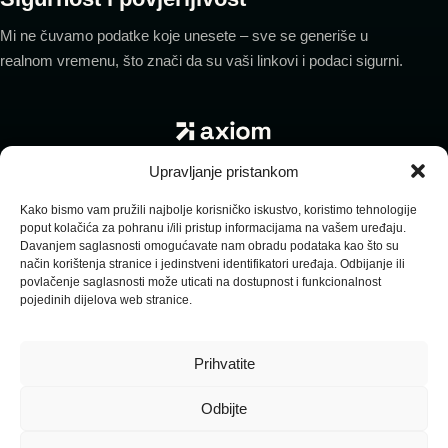
Mi ne čuvamo podatke koje unesete – sve se generiše u
realnom vremenu, što znači da su vaši linkovi i podaci sigurni.
Upravljanje pristankom
Politika privatnosti
Politika kolačića
Izjava o odricanju od odgovornosti
Opći uslovi poslovanja
Kako bismo vam pružili najbolje korisničko iskustvo, koristimo tehnologije
poput kolačića za pohranu i/ili pristup informacijama na vašem uređaju.
Davanjem saglasnosti omogućavate nam obradu podataka kao što su
način korištenja stranice i jedinstveni identifikatori uređaja. Odbijanje ili
povlačenje saglasnosti može uticati na dostupnost i funkcionalnost
pojedinih dijelova web stranice.
© 2026 Axiom. Sva prava zadržana.
Radimo sa klijentima širom svijeta
Prihvatite
Odbijte